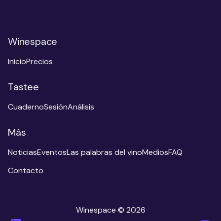
Winespace
Inicio
Precios
Tastee
Cuaderno
Sesión
Análisis
Más
Noticias
Eventos
Las palabras del vino
Medios
FAQ
Contacto
Winespace © 2026