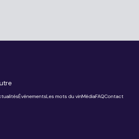
utre
tualités
Événements
Les mots du vin
Média
FAQ
Contact