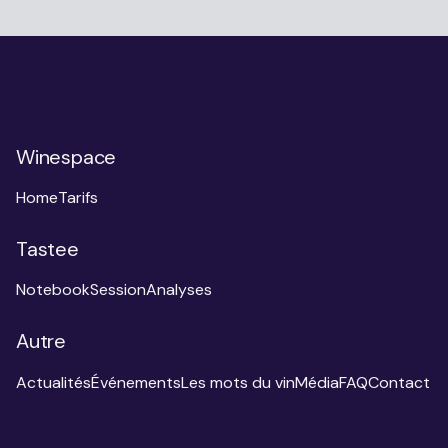
Winespace
Home
Tarifs
Tastee
Notebook
Session
Analyses
Autre
Actualités
Événements
Les mots du vin
Média
FAQ
Contact