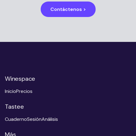
Contáctenos >
Winespace
Inicio
Precios
Tastee
Cuaderno
Sesión
Análisis
Más