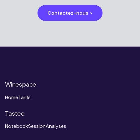
Contactez-nous >
Winespace
Home
Tarifs
Tastee
Notebook
Session
Analyses